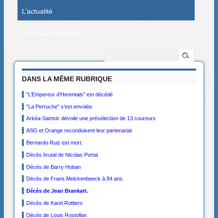
L’actualité
Les collectionneurs
DANS LA MÊME RUBRIQUE
"L’Empereur d’Herentals" est décédé
"La Perruche" s’est envolée.
Arkéa-Samsic dévoile une présélection de 13 coureurs
ASO et Orange reconduisent leur partenariat
Bernardo Ruiz est mort.
Décès brutal de Nicolas Portal
Décès de Barry Hoban
Décès de Frans Melckenbeeck à 84 ans.
Décès de Jean Brankart.
Décès de Karel Rottiers
Décès de Louis Rostollan