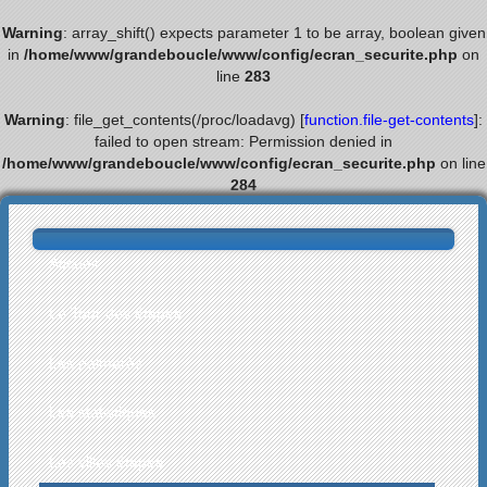
Warning
: array_shift() expects parameter 1 to be array, boolean given
in
/home/www/grandeboucle/www/config/ecran_securite.php
on
line
283
Warning
: file_get_contents(/proc/loadavg) [
function.file-get-contents
]:
failed to open stream: Permission denied in
/home/www/grandeboucle/www/config/ecran_securite.php
on line
284
Accueil
Le Tour des étapes
Les palmarès
Les statistiques
Les villes étapes