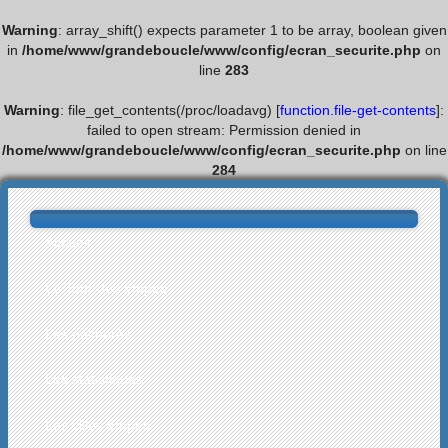
Warning
: array_shift() expects parameter 1 to be array, boolean given
in
/home/www/grandeboucle/www/config/ecran_securite.php
on
line
283
Warning
: file_get_contents(/proc/loadavg) [
function.file-get-contents
]:
failed to open stream: Permission denied in
/home/www/grandeboucle/www/config/ecran_securite.php
on line
284
Accueil
Le Tour des étapes
Les palmarès
Les statistiques
Les villes étapes