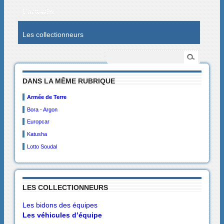
L’actualité
Les collectionneurs
DANS LA MÊME RUBRIQUE
Armée de Terre
Bora - Argon
Europcar
Katusha
Lotto Soudal
LES COLLECTIONNEURS
Les bidons des équipes
Les véhicules d’équipe