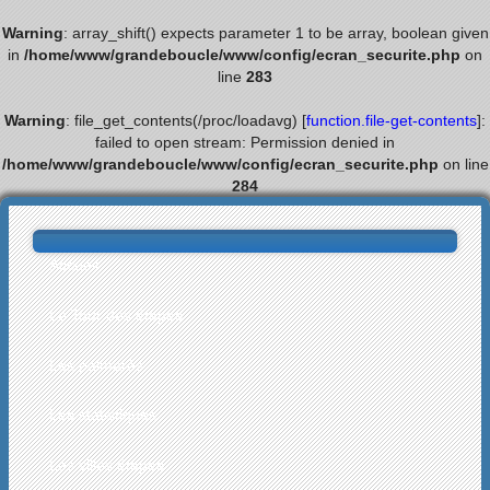
Warning
: array_shift() expects parameter 1 to be array, boolean given
in
/home/www/grandeboucle/www/config/ecran_securite.php
on
line
283
Warning
: file_get_contents(/proc/loadavg) [
function.file-get-contents
]:
failed to open stream: Permission denied in
/home/www/grandeboucle/www/config/ecran_securite.php
on line
284
Accueil
Le Tour des étapes
Les palmarès
Les statistiques
Les villes étapes