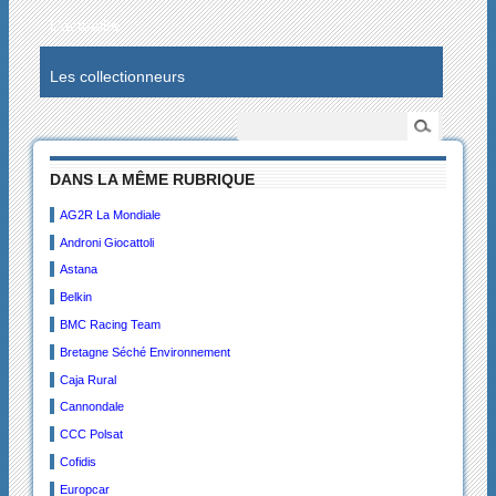
L’actualité
Les collectionneurs
DANS LA MÊME RUBRIQUE
AG2R La Mondiale
Androni Giocattoli
Astana
Belkin
BMC Racing Team
Bretagne Séché Environnement
Caja Rural
Cannondale
CCC Polsat
Cofidis
Europcar