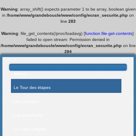
Warning
: array_shift() expects parameter 1 to be array, boolean given
in
/home/www/grandeboucle/www/config/ecran_securite.php
on
line
283
Warning
: file_get_contents(/proc/loadavg) [
function.file-get-contents
]:
failed to open stream: Permission denied in
/home/www/grandeboucle/www/config/ecran_securite.php
on line
284
Accueil
Le Tour des étapes
Les palmarès
Les statistiques
Les villes étapes