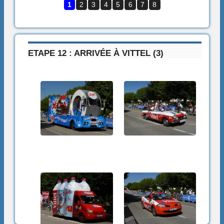
1
2
3
4
5
6
7
8
ETAPE 12 : ARRIVÉE À VITTEL (3)