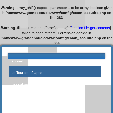
Warning
: array_shift() expects parameter 1 to be array, boolean given
in
/home/www/grandeboucle/www/config/ecran_securite.php
on
line
283
Warning
: file_get_contents(/proc/loadavg) [
function.file-get-contents
]:
failed to open stream: Permission denied in
/home/www/grandeboucle/www/config/ecran_securite.php
on line
284
Accueil
Le Tour des étapes
Les palmarès
Les statistiques
Les villes étapes