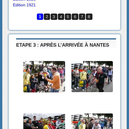
Edition 1921
1
2
3
4
5
6
7
8
ETAPE 3 : APRÈS L’ARRIVÉE À NANTES