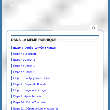
L’actualité
Les collectionneurs
DANS LA MÊME RUBRIQUE
Etape 3 : Après l’arrivée à Nantes
Etape 4 : Le départ
Etape 4 : Cholet (1)
Etape 4 : Cholet (2)
Etape 4 : Cholet (3)
Etape 5 : Pouligny Notre Dame
Etape 7 : Départ de Brioude
Etape 9 : Bagnères de Bigorre
Etape 9 : Après l’arrivée
Etape 10 : Col du Tourmalet
Etape 11 : Départ de Lannemezan (1)