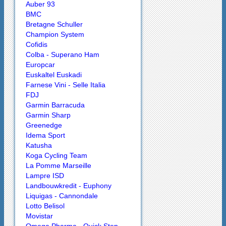
Auber 93
BMC
Bretagne Schuller
Champion System
Cofidis
Colba - Superano Ham
Europcar
Euskaltel Euskadi
Farnese Vini - Selle Italia
FDJ
Garmin Barracuda
Garmin Sharp
Greenedge
Idema Sport
Katusha
Koga Cycling Team
La Pomme Marseille
Lampre ISD
Landbouwkredit - Euphony
Liquigas - Cannondale
Lotto Belisol
Movistar
Omega Pharma - Quick Step