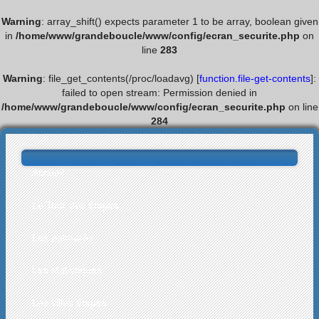
Warning
: array_shift() expects parameter 1 to be array, boolean given
in
/home/www/grandeboucle/www/config/ecran_securite.php
on
line
283
Warning
: file_get_contents(/proc/loadavg) [
function.file-get-contents
]:
failed to open stream: Permission denied in
/home/www/grandeboucle/www/config/ecran_securite.php
on line
284
Accueil
Le Tour des étapes
Les palmarès
Les statistiques
Les villes étapes