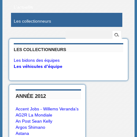
L’actualité
Les collectionneurs
LES COLLECTIONNEURS
Les bidons des équipes
Les véhicules d’équipe
ANNÉE 2012
Accent Jobs - Willems Veranda’s
AG2R La Mondiale
An Post Sean Kelly
Argos Shimano
Astana