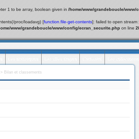
ter 1 to be array, boolean given in
/home/www/grandeboucle/www/co
ontents(/proc/loadavg) [
function.file-get-contents
]: failed to open stream
home/www/grandeboucle/www/config/ecran_securite.php
on line
2
ès
Les statistiques
Les villes étapes
L’actualité
Les collectionn
>
Bilan et classements