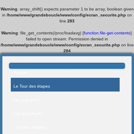
Warning
: array_shift() expects parameter 1 to be array, boolean given
in
/home/www/grandeboucle/www/config/ecran_securite.php
on
line
283
Warning
: file_get_contents(/proc/loadavg) [
function.file-get-contents
]:
failed to open stream: Permission denied in
/home/www/grandeboucle/www/config/ecran_securite.php
on line
284
Accueil
Le Tour des étapes
Les palmarès
Les statistiques
Les villes étapes