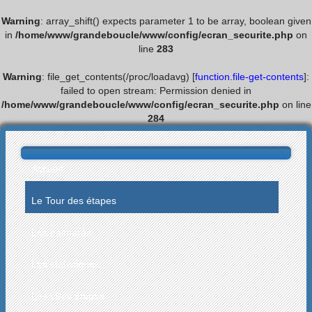
Warning
: array_shift() expects parameter 1 to be array, boolean given
in
/home/www/grandeboucle/www/config/ecran_securite.php
on
line
283
Warning
: file_get_contents(/proc/loadavg) [
function.file-get-contents
]:
failed to open stream: Permission denied in
/home/www/grandeboucle/www/config/ecran_securite.php
on line
284
Accueil
Le Tour des étapes
Les palmarès
Les statistiques
Les villes étapes