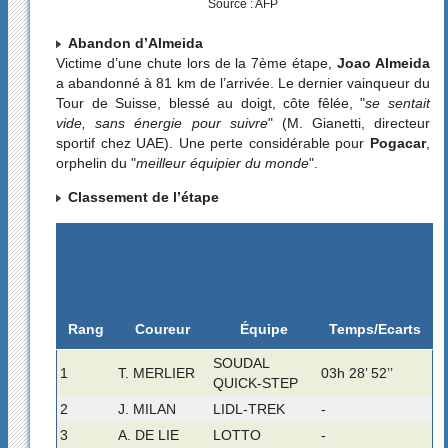
Source : AFP
Abandon d’Almeida
Victime d’une chute lors de la 7ème étape,
Joao Almeida
a abandonné à 81 km de l’arrivée. Le dernier vainqueur du
Tour de Suisse, blessé au doigt, côte fêlée, "
se sentait
vide, sans énergie pour suivre
" (M. Gianetti, directeur
sportif chez UAE). Une perte considérable pour
Pogacar
,
orphelin du "
meilleur équipier du monde
".
Classement de l’étape
Rang
Temps/Ecarts
Coureur
Équipe
SOUDAL
1
T. MERLIER
03h 28’ 52’’
QUICK-STEP
2
J. MILAN
LIDL-TREK
-
3
A. DE LIE
LOTTO
-