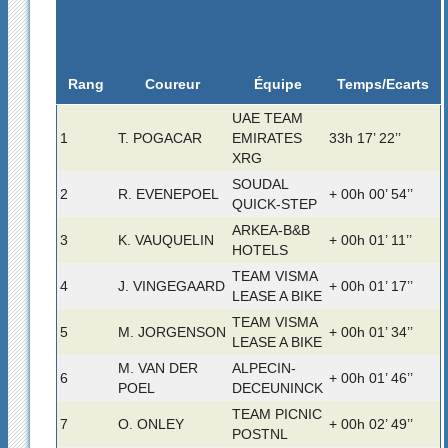
Rang
Temps/Ecarts
Coureur
Équipe
UAE TEAM
1
T. POGACAR
EMIRATES
33h 17’ 22’’
XRG
SOUDAL
2
R. EVENEPOEL
+ 00h 00’ 54’’
QUICK-STEP
ARKEA-B&B
3
K. VAUQUELIN
+ 00h 01’ 11’’
HOTELS
TEAM VISMA
4
J. VINGEGAARD
+ 00h 01’ 17’’
LEASE A BIKE
TEAM VISMA
5
M. JORGENSON
+ 00h 01’ 34’’
LEASE A BIKE
M. VAN DER
ALPECIN-
6
+ 00h 01’ 46’’
POEL
DECEUNINCK
TEAM PICNIC
7
O. ONLEY
+ 00h 02’ 49’’
POSTNL