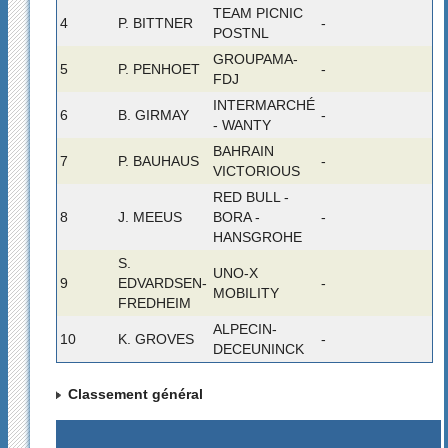
TEAM PICNIC
4
P. BITTNER
-
POSTNL
GROUPAMA-
5
P. PENHOET
-
FDJ
INTERMARCHÉ
6
B. GIRMAY
-
- WANTY
BAHRAIN
7
P. BAUHAUS
-
VICTORIOUS
RED BULL -
8
J. MEEUS
BORA -
-
HANSGROHE
S.
UNO-X
9
EDVARDSEN-
-
MOBILITY
FREDHEIM
ALPECIN-
10
K. GROVES
-
DECEUNINCK
Classement général