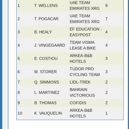
UAE TEAM
1
T. WELLENS
8
EMIRATES XRG
UAE TEAM
2
T. POGACAR
7
EMIRATES XRG
EF EDUCATION -
3
B. HEALY
4
EASYPOST
TEAM VISMA
4
J. VINGEGAARD
4
LEASE A BIKE
ARKEA-B&B
5
E. COSTIOU
3
HOTELS
TUDOR PRO
6
M. STORER
3
CYCLING TEAM
7
Q. SIMMONS
LIDL-TREK
2
BAHRAIN
8
L. MARTINEZ
2
VICTORIOUS
9
B. THOMAS
COFIDIS
2
ARKEA-B&B
10
K. VAUQUELIN
1
HOTELS