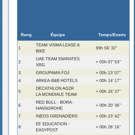
Rang
Temps/Ecarts
Équipe
TEAM VISMA LEASE A
1
99h 56’ 32’’
BIKE
UAE TEAM EMIRATES
2
+ 00h 07’ 53’’
XRG
3
GROUPAMA-FDJ
+ 00h 13’ 07’’
4
ARKEA-B&B HOTELS
+ 00h 14’ 17’’
DECATHLON AG2R
5
+ 00h 16’ 37’’
LA MONDIALE TEAM
RED BULL - BORA -
6
+ 00h 20’ 36’’
HANSGROHE
7
INEOS GRENADIERS
+ 00h 23’ 42’’
EF EDUCATION -
8
+ 00h 26’ 16’’
EASYPOST