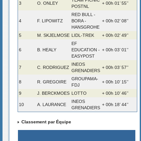
3
O. ONLEY
+ 00h 01’ 55’’
POSTNL
RED BULL -
4
F. LIPOWITZ
BORA -
+ 00h 02’ 08’’
HANSGROHE
5
M. SKJELMOSE
LIDL-TREK
+ 00h 02’ 49’’
EF
6
B. HEALY
EDUCATION -
+ 00h 03’ 01’’
EASYPOST
INEOS
7
C. RODRIGUEZ
+ 00h 03’ 57’’
GRENADIERS
GROUPAMA-
8
R. GREGOIRE
+ 00h 10’ 15’’
FDJ
9
J. BERCKMOES
LOTTO
+ 00h 10’ 46’’
INEOS
10
A. LAURANCE
+ 00h 18’ 44’’
GRENADIERS
Classement par Équipe