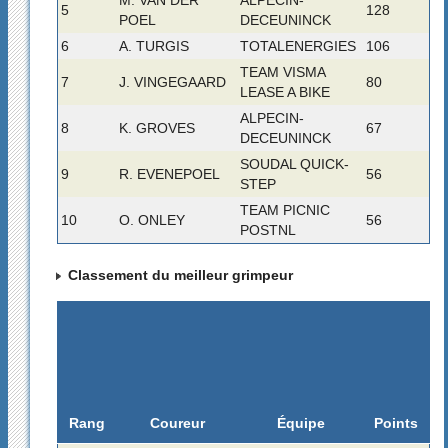
5
128
POEL
DECEUNINCK
6
A. TURGIS
TOTALENERGIES
106
TEAM VISMA
7
J. VINGEGAARD
80
LEASE A BIKE
ALPECIN-
8
K. GROVES
67
DECEUNINCK
SOUDAL QUICK-
9
R. EVENEPOEL
56
STEP
TEAM PICNIC
10
O. ONLEY
56
POSTNL
Classement du meilleur grimpeur
Rang
Coureur
Équipe
Points