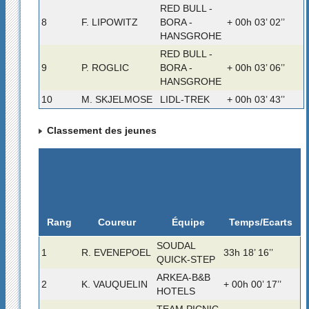
RED BULL -
8
F. LIPOWITZ
BORA -
+ 00h 03’ 02’’
HANSGROHE
RED BULL -
9
P. ROGLIC
BORA -
+ 00h 03’ 06’’
HANSGROHE
10
M. SKJELMOSE
LIDL-TREK
+ 00h 03’ 43’’
Classement des jeunes
Rang
Temps/Ecarts
Coureur
Équipe
SOUDAL
1
R. EVENEPOEL
33h 18’ 16’’
QUICK-STEP
ARKEA-B&B
2
K. VAUQUELIN
+ 00h 00’ 17’’
HOTELS
TEAM PICNIC