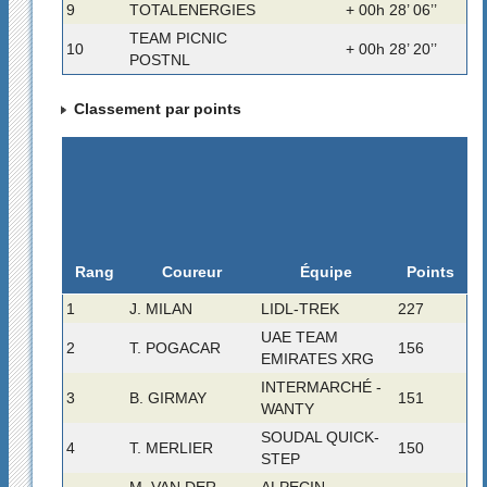
9
TOTALENERGIES
+ 00h 28’ 06’’
TEAM PICNIC
10
+ 00h 28’ 20’’
POSTNL
Classement par points
Rang
Coureur
Équipe
Points
1
J. MILAN
LIDL-TREK
227
UAE TEAM
2
T. POGACAR
156
EMIRATES XRG
INTERMARCHÉ -
3
B. GIRMAY
151
WANTY
SOUDAL QUICK-
4
T. MERLIER
150
STEP
M. VAN DER
ALPECIN-