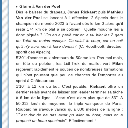
Gloire à Van der Poel
Dès le baisser du drapeau,
Jonas Rickaert
puis
Mathieu
Van der Poel
se lancent à l’ offensive. 2 Alpecin dont le
champion du monde 2023 à l’avant dès le km 0 alors qu’il
reste 174 km de plat à se coltiner ! Quelle mouche les a
donc piqués ? "
On en a parlé car on a vu hier les 2 gars
de Total au moins essayer. Ca valait le coup, car on sait
qu’il n’y aura rien à faire demain
" (C. Roodhooft, directeur
sportif des Alpecin).
5’30’’ d’avance aux alentours du 50eme km. Pas mal mais,
en tête du peloton, les Lidl-Trek du maillot vert
Milan
reçoivent rapidement le soutien de nombreuses formations
qui n’ont pourtant que peu de chances de l’emporter au
sprint à Châteauroux.
1’10’’ à 12 km du but. C’est jouable.
Rickaert
offre un
dernier relais avant de laisser son leader terminer sa tâche
à 6 km de la ligne. L’écart n’est alors plus que de 33’’. A
50,013 km/h de moyenne, le triple vainqueur de Paris-
Roubaix ne s’avoue vaincu qu’à 800 mètres de la ligne :
"
C’est dur de ne pas avoir pu aller au bout, mais on a
proposé un beau spectacle
". Effectivement !