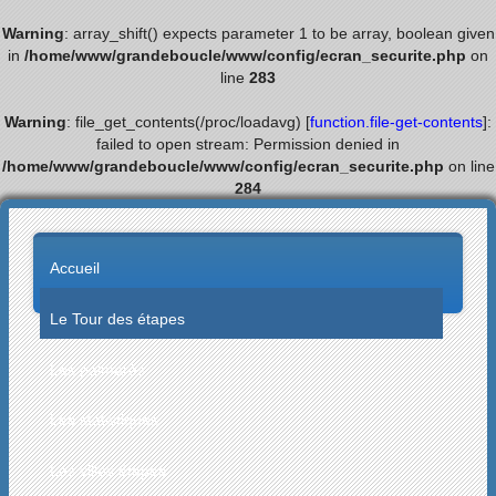
Warning
: array_shift() expects parameter 1 to be array, boolean given
in
/home/www/grandeboucle/www/config/ecran_securite.php
on
line
283
Warning
: file_get_contents(/proc/loadavg) [
function.file-get-contents
]:
failed to open stream: Permission denied in
/home/www/grandeboucle/www/config/ecran_securite.php
on line
284
Accueil
Le Tour des étapes
Les palmarès
Les statistiques
Les villes étapes