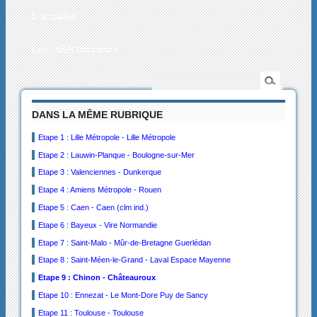
L’actualité
Les collectionneurs
DANS LA MÊME RUBRIQUE
Etape 1 : Lille Métropole - Lille Métropole
Etape 2 : Lauwin-Planque - Boulogne-sur-Mer
Etape 3 : Valenciennes - Dunkerque
Etape 4 : Amiens Métropole - Rouen
Etape 5 : Caen - Caen (clm ind.)
Etape 6 : Bayeux - Vire Normandie
Etape 7 : Saint-Malo - Mûr-de-Bretagne Guerlédan
Etape 8 : Saint-Méen-le-Grand - Laval Espace Mayenne
Etape 9 : Chinon - Châteauroux
Etape 10 : Ennezat - Le Mont-Dore Puy de Sancy
Etape 11 : Toulouse - Toulouse