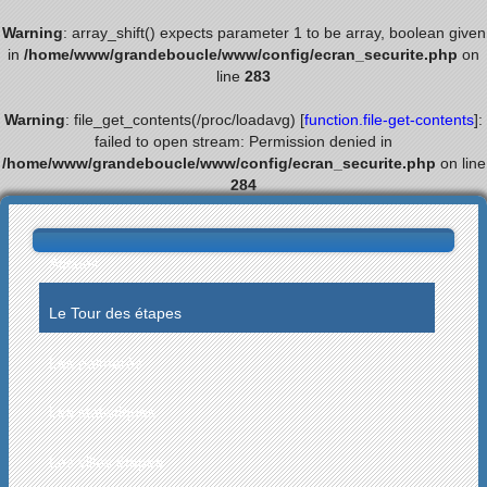
Warning
: array_shift() expects parameter 1 to be array, boolean given
in
/home/www/grandeboucle/www/config/ecran_securite.php
on
line
283
Warning
: file_get_contents(/proc/loadavg) [
function.file-get-contents
]:
failed to open stream: Permission denied in
/home/www/grandeboucle/www/config/ecran_securite.php
on line
284
Accueil
Le Tour des étapes
Les palmarès
Les statistiques
Les villes étapes