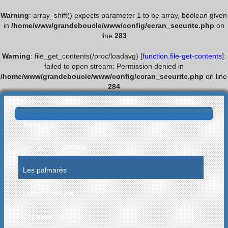
Warning
: array_shift() expects parameter 1 to be array, boolean given
in
/home/www/grandeboucle/www/config/ecran_securite.php
on
line
283
Warning
: file_get_contents(/proc/loadavg) [
function.file-get-contents
]:
failed to open stream: Permission denied in
/home/www/grandeboucle/www/config/ecran_securite.php
on line
284
Accueil
Le Tour des étapes
Les palmarès
Les statistiques
Les villes étapes