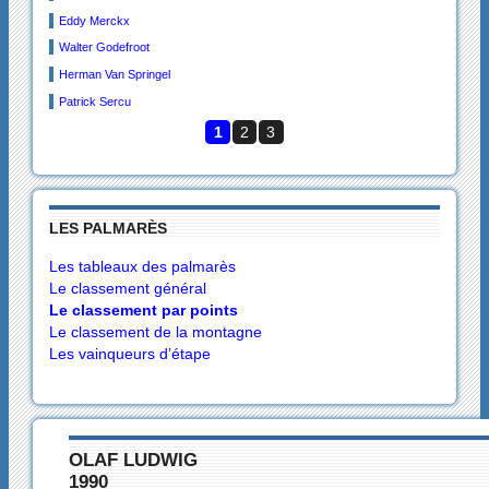
Eddy Merckx
Walter Godefroot
Herman Van Springel
Patrick Sercu
1
2
3
LES PALMARÈS
Les tableaux des palmarès
Le classement général
Le classement par points
Le classement de la montagne
Les vainqueurs d’étape
OLAF LUDWIG
1990