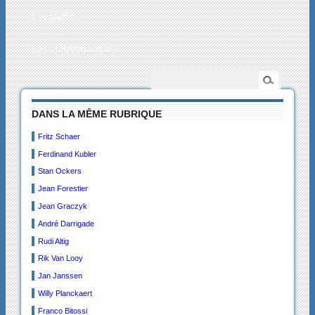
L’actualité
Les collectionneurs
DANS LA MÊME RUBRIQUE
Fritz Schaer
Ferdinand Kubler
Stan Ockers
Jean Forestier
Jean Graczyk
André Darrigade
Rudi Altig
Rik Van Looy
Jan Janssen
Willy Planckaert
Franco Bitossi